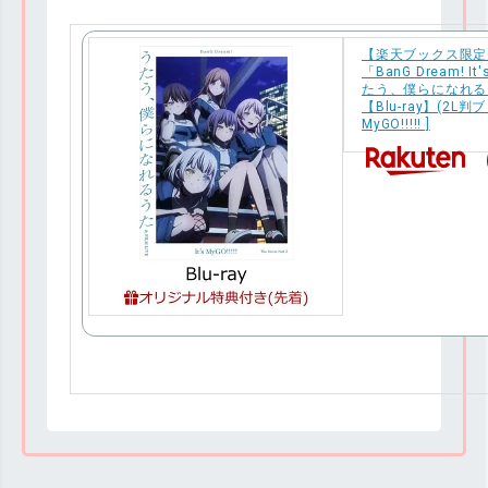
【楽天ブックス限定
「BanG Dream! It's
たう、僕らになれるうた 
【Blu-ray】(2L判ブ
MyGO!!!!! ]