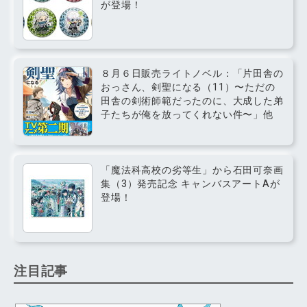
が登場！
８月６日販売ライトノベル：「片田舎の
おっさん、剣聖になる（11）〜ただの
田舎の剣術師範だったのに、大成した弟
子たちが俺を放ってくれない件〜」他
「魔法科高校の劣等生」から石田可奈画
集（3）発売記念 キャンバスアートAが
登場！
注目記事