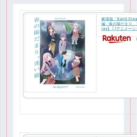
劇場版「BanG Dream!
編 : 春の陽だまり、
ray】 [ (アニメーシ