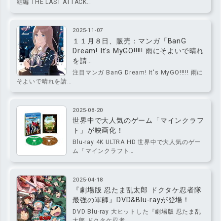
結編 THE LAST ATTACK…
2025-11-07
１１月８日、販売：マンガ「BanG
Dream! It's MyGO!!!!! 雨にそよいで晴れ
を請…
注目マンガ BanG Dream! It's MyGO!!!!! 雨に
そよいで晴れを請…
2025-08-20
世界中で大人気のゲーム「マインクラフ
ト」が映画化！
Blu-ray 4K ULTRA HD 世界中で大人気のゲー
ム「マインクラフト…
2025-04-18
『劇場版 忍たま乱太郎 ドクタケ忍者隊
最強の軍師』DVD&Blu-rayが登場！
DVD Blu-ray 大ヒットした『劇場版 忍たま乱
太郎 ドクタケ忍者…