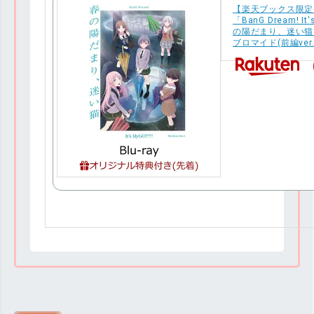
【楽天ブックス限定
「BanG Dream! It's
の陽だまり、迷い猫」 
ブロマイド(前編ver.)) [