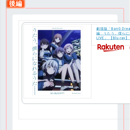
後編
劇場版「BanG Dream!
編 : うたう、僕らにな
LIVE」 【Blu-ray